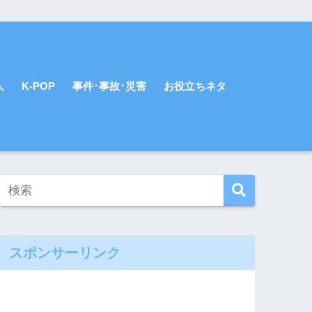
人
K-POP
事件･事故･災害
お役立ちネタ
スポンサーリンク