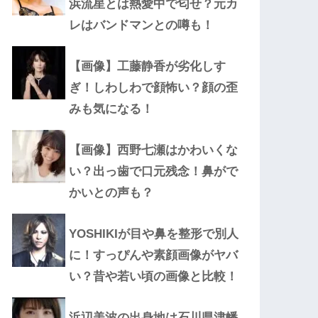
浜流星とは熱愛中で匂せ？元カ
レはバンドマンとの噂も！
【画像】工藤静香が劣化しす
ぎ！しわしわで顔怖い？顔の歪
みも気になる！
【画像】西野七瀬はかわいくな
い？出っ歯で口元残念！鼻がで
かいとの声も？
YOSHIKIが目や鼻を整形で別人
に！すっぴんや素顔画像がヤバ
い？昔や若い頃の画像と比較！
浜辺美波の出身地は石川県津幡