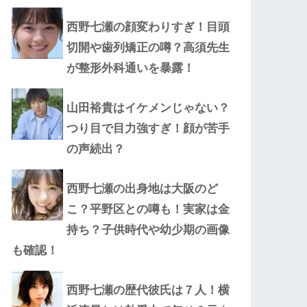
西野七瀬の顔変わりすぎ！目頭
切開や歯列矯正の噂？高須先生
が整形外科通いを暴露！
山田裕貴はイケメンじゃない？
つり目で目力強すぎ！顔が苦手
の声続出？
西野七瀬の出身地は大阪のど
こ？平野区との噂も！実家は金
持ち？子供時代や幼少期の画像
も確認！
西野七瀬の歴代彼氏は７人！横