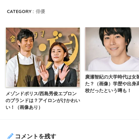
CATEGORY :
俳優
廣瀬智紀の大学時代は女
た？（画像）学歴や出身
校だったという噂も！
メゾンドポリス/西島秀俊エプロン
のブランドは？アイロンがけかわい
い！（画像あり）
コメントを残す