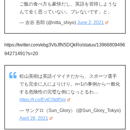
ご飯の食べ方も豪快だし、英語を習得しような
んて全く思っていない。ブレないです」と。
— 吉谷 吾郎 (@nitta_shiyo)
June 2, 2021
https://twitter.com/ebg3VbJfN5DQkRo/status/13966809496
94271491?s=20
松山英樹は英語イマイチだから、スポーツ選手
でも完全に人によりけり。n=1の事例から一般化
する危険性の完璧な例になっとるわ…
https://t.co/EytC0tdfSm
— サングロ（Sun_Glory） (@Sun_Glory_Tokyo)
April 26, 2021