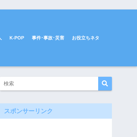
人
K-POP
事件･事故･災害
お役立ちネタ
スポンサーリンク