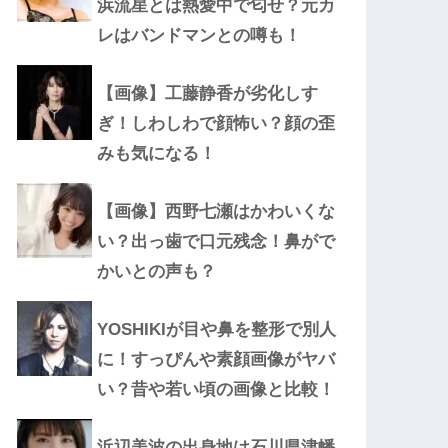
浜流星とは熱愛中で匂せ？元カ
レはバンドマンとの噂も！
【画像】工藤静香が劣化しす
ぎ！しわしわで顔怖い？顔の歪
みも気になる！
【画像】西野七瀬はかわいくな
い？出っ歯で口元残念！鼻がで
かいとの声も？
YOSHIKIが目や鼻を整形で別人
に！すっぴんや素顔画像がヤバ
い？昔や若い頃の画像と比較！
浜辺美波の出身地は石川県津幡