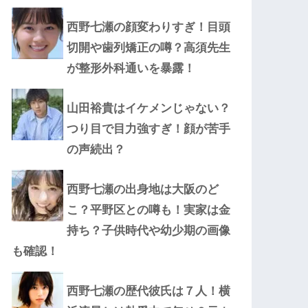
西野七瀬の顔変わりすぎ！目頭
切開や歯列矯正の噂？高須先生
が整形外科通いを暴露！
山田裕貴はイケメンじゃない？
つり目で目力強すぎ！顔が苦手
の声続出？
西野七瀬の出身地は大阪のど
こ？平野区との噂も！実家は金
持ち？子供時代や幼少期の画像
も確認！
西野七瀬の歴代彼氏は７人！横