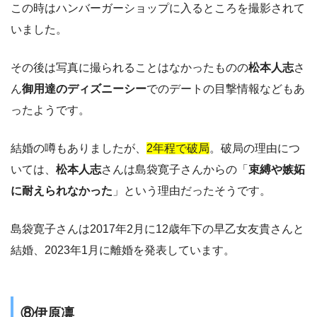
この時はハンバーガーショップに入るところを撮影されて
いました。
その後は写真に撮られることはなかったものの
松本人志
さ
ん
御用達のディズニーシー
でのデートの目撃情報などもあ
ったようです。
結婚の噂もありましたが、
2年程で破局
。破局の理由につ
いては、
松本人志
さんは島袋寛子さんからの「
束縛や嫉妬
に耐えられなかった
」という理由だったそうです。
島袋寛子さんは2017年2月に12歳年下の早乙女友貴さんと
結婚、2023年1月に離婚を発表しています。
⑧伊原凛