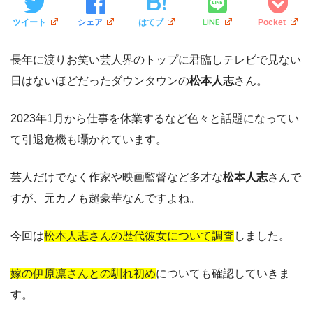
LINE
ツイート
シェア
はてブ
Pocket
長年に渡りお笑い芸人界のトップに君臨しテレビで見ない
日はないほどだったダウンタウンの
松本人志
さん。
2023年1月から仕事を休業するなど色々と話題になってい
て引退危機も囁かれています。
芸人だけでなく作家や映画監督など多才な
松本人志
さんで
すが、元カノも超豪華なんですよね。
今回は
松本人志さんの歴代彼女について調査
しました。
嫁の伊原凛さんとの馴れ初め
についても確認していきま
す。