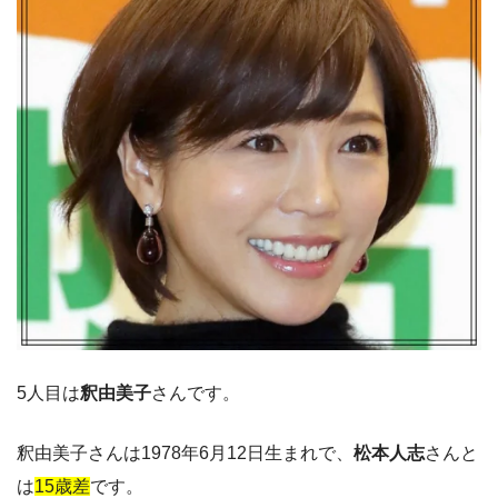
5人目は
釈由美子
さんです。
釈由美子さんは1978年6月12日生まれで、
松本人志
さんと
は
15歳差
です。