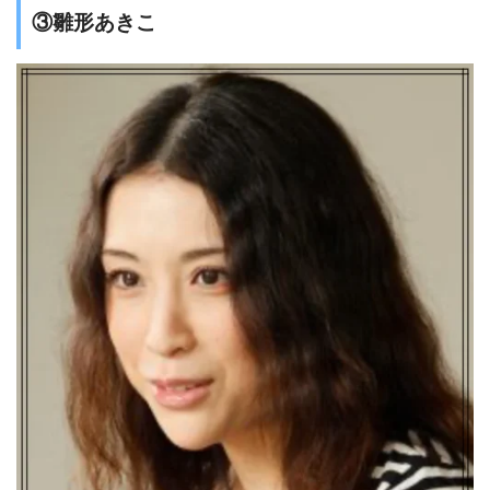
③雛形あきこ