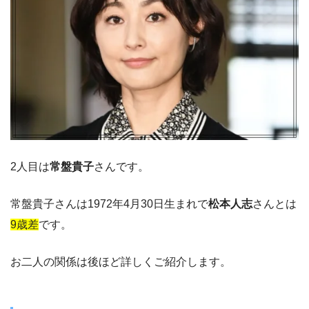
2人目は
常盤貴子
さんです。
常盤貴子さんは1972年4月30日生まれで
松本人志
さんとは
9歳差
です。
お二人の関係は後ほど詳しくご紹介します。