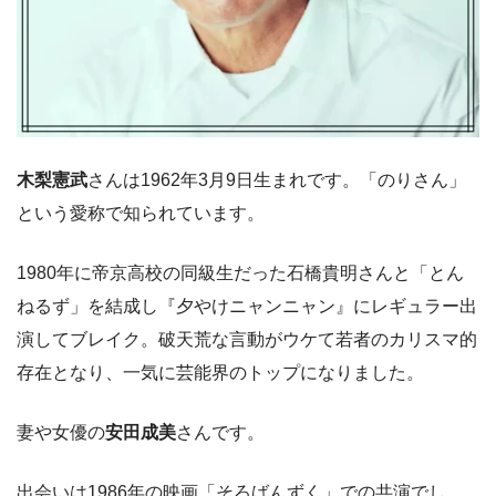
木梨憲武
さんは1962年3月9日生まれです。「のりさん」
という愛称で知られています。
1980年に帝京高校の同級生だった石橋貴明さんと「とん
ねるず」を結成し『夕やけニャンニャン』にレギュラー出
演してブレイク。破天荒な言動がウケて若者のカリスマ的
存在となり、一気に芸能界のトップになりました。
妻や女優の
安田成美
さんです。
出会いは1986年の映画「そろばんずく」での共演でし