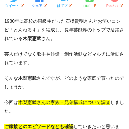
LINE
ツイート
シェア
はてブ
Pocket
1980年に高校の同級生だった石橋貴明さんとお笑いコン
ビ「とんねるず」を結成し、長年芸能界のトップで活躍さ
れている
木梨憲武
さん。
芸人だけでなく歌手や俳優・創作活動などマルチに活動さ
れています。
そんな
木梨憲武
さんですが、どのような家庭で育ったので
しょうか。
今回は
木梨憲武さんの家族・兄弟構成について調査
しまし
た。
ご家族とのエピソードなども確認
していきたいと思いま