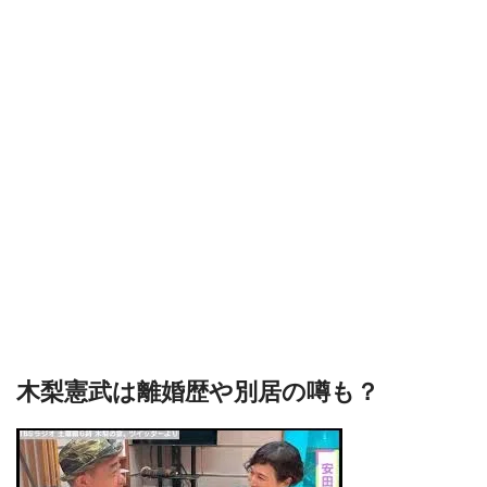
木梨憲武は離婚歴や別居の噂も？