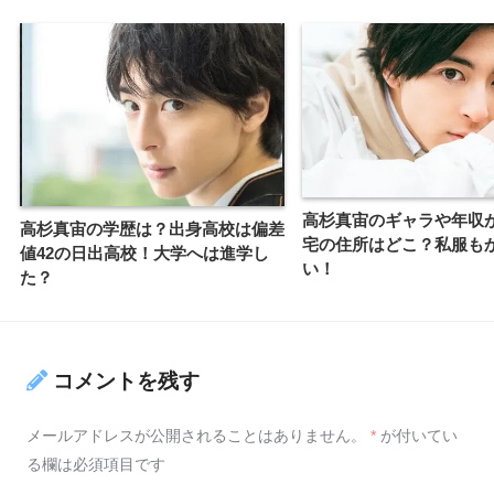
高杉真宙のギャラや年収
高杉真宙の学歴は？出身高校は偏差
宅の住所はどこ？私服も
値42の日出高校！大学へは進学し
い！
た？
コメントを残す
メールアドレスが公開されることはありません。
*
が付いてい
る欄は必須項目です