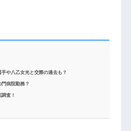
選手や八乙女光と交際の過去も？
の門病院勤務？
底調査！