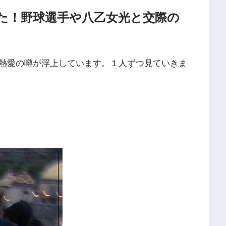
た！野球選手や八乙女光と交際の
熱愛の噂が浮上しています。１人ずつ見ていきま