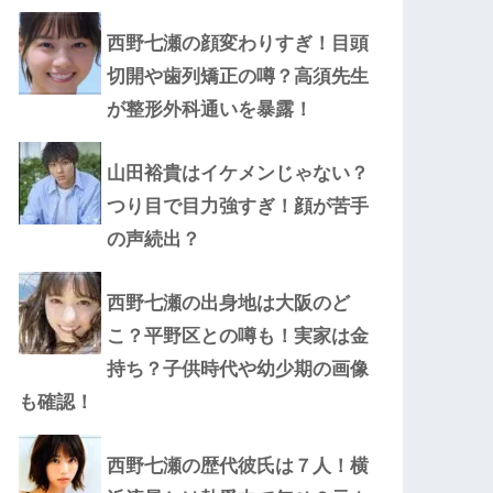
西野七瀬の顔変わりすぎ！目頭
切開や歯列矯正の噂？高須先生
が整形外科通いを暴露！
山田裕貴はイケメンじゃない？
つり目で目力強すぎ！顔が苦手
の声続出？
西野七瀬の出身地は大阪のど
こ？平野区との噂も！実家は金
持ち？子供時代や幼少期の画像
も確認！
西野七瀬の歴代彼氏は７人！横