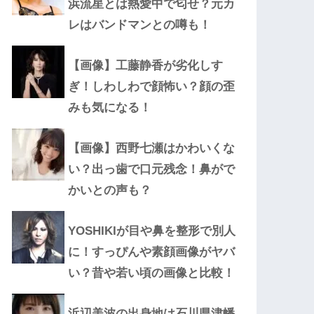
浜流星とは熱愛中で匂せ？元カ
レはバンドマンとの噂も！
【画像】工藤静香が劣化しす
ぎ！しわしわで顔怖い？顔の歪
みも気になる！
【画像】西野七瀬はかわいくな
い？出っ歯で口元残念！鼻がで
かいとの声も？
YOSHIKIが目や鼻を整形で別人
に！すっぴんや素顔画像がヤバ
い？昔や若い頃の画像と比較！
浜辺美波の出身地は石川県津幡