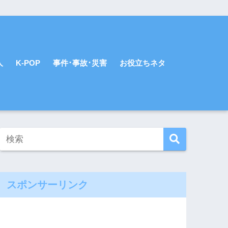
人
K-POP
事件･事故･災害
お役立ちネタ
スポンサーリンク