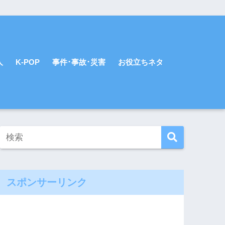
人
K-POP
事件･事故･災害
お役立ちネタ
スポンサーリンク