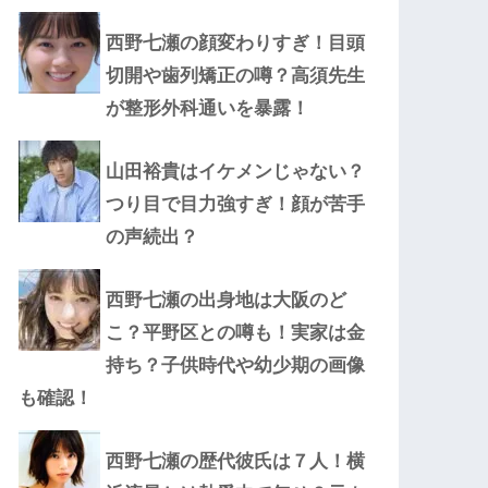
西野七瀬の顔変わりすぎ！目頭
切開や歯列矯正の噂？高須先生
が整形外科通いを暴露！
山田裕貴はイケメンじゃない？
つり目で目力強すぎ！顔が苦手
の声続出？
西野七瀬の出身地は大阪のど
こ？平野区との噂も！実家は金
持ち？子供時代や幼少期の画像
も確認！
西野七瀬の歴代彼氏は７人！横