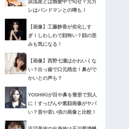
浜流星とは熱愛中で匂せ？元カ
レはバンドマンとの噂も！
【画像】工藤静香が劣化しす
ぎ！しわしわで顔怖い？顔の歪
みも気になる！
【画像】西野七瀬はかわいくな
い？出っ歯で口元残念！鼻がで
かいとの声も？
YOSHIKIが目や鼻を整形で別人
に！すっぴんや素顔画像がヤバ
い？昔や若い頃の画像と比較！
浜辺美波の出身地は石川県津幡