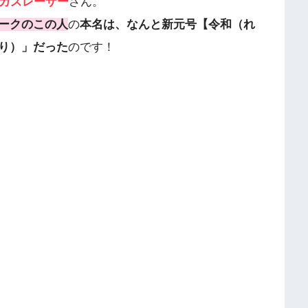
のカズレーザー
さん。
ークのこの人
の
本名は、なんと新元号【令和（れ
り）」だった
のです！