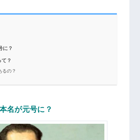
号に？
って？
あるの？
の本名が元号に？