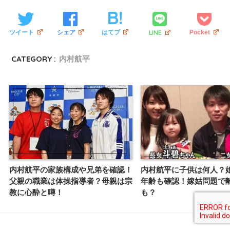
LINE
ツイート
シェア
はてブ
Pocket
CATEGORY :
内村航平
内村航平に子供は何人？
内村航平の家族構成や兄弟を確認！
年齢も確認！嫁姑問題で
父親の職業は体操指導者？母親は宗
も？
教に心酔と噂！