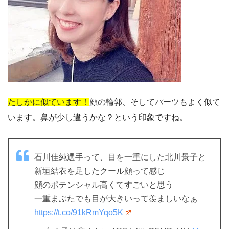
たしかに似ています！
顔の輪郭、そしてパーツもよく似て
います。鼻が少し違うかな？という印象ですね。
石川佳純選手って、目を一重にした北川景子と
新垣結衣を足したクール顔って感じ
顔のポテンシャル高くてすごいと思う
一重まぶたでも目が大きいって羨ましいなぁ
https://t.co/91kRmYqo5K