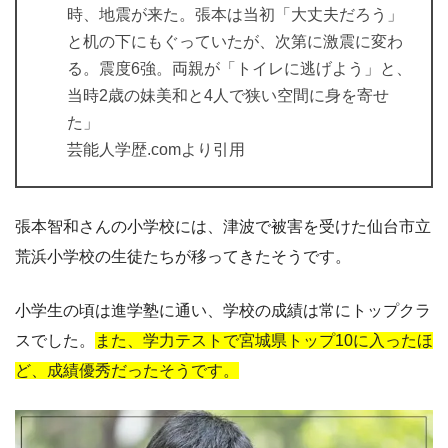
時、地震が来た。張本は当初「大丈夫だろう」
と机の下にもぐっていたが、次第に激震に変わ
る。震度6強。両親が「トイレに逃げよう」と、
当時2歳の妹美和と4人で狭い空間に身を寄せ
た」
芸能人学歴.comより引用
張本智和さんの小学校には、津波で被害を受けた仙台市立
荒浜小学校の生徒たちが移ってきたそうです。
小学生の頃は進学塾に通い、学校の成績は常にトップクラ
スでした。
また、学力テストで宮城県トップ10に入ったほ
ど、成績優秀だったそうです。