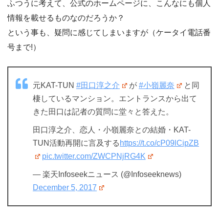
ふつうに考えて、公式のホームページに、こんなにも個人
情報を載せるものなのだろうか？
という事も、疑問に感じてしまいますが（ケータイ電話番
号まで!）
元KAT-TUN
#田口淳之介
が
#小嶺麗奈
と同
棲しているマンション。エントランスから出て
きた田口は記者の質問に堂々と答えた。
田口淳之介、恋人・小嶺麗奈との結婚・KAT-
TUN活動再開に言及する
https://t.co/cP09lCipZB
pic.twitter.com/ZWCPNjRG4K
— 楽天Infoseekニュース (@Infoseeknews)
December 5, 2017