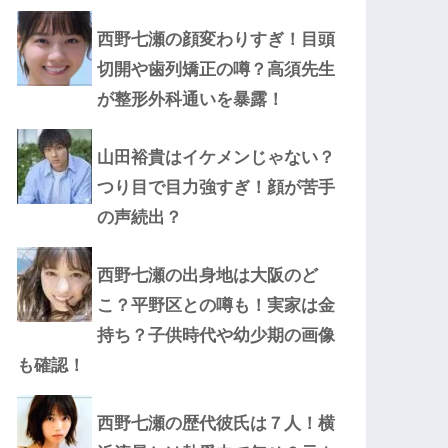
西野七瀬の顔変わりすぎ！目頭
切開や歯列矯正の噂？高須先生
が整形外科通いを暴露！
山田裕貴はイケメンじゃない？
つり目で目力強すぎ！顔が苦手
の声続出？
西野七瀬の出身地は大阪のど
こ？平野区との噂も！実家は金
持ち？子供時代や幼少期の画像
も確認！
西野七瀬の歴代彼氏は７人！横