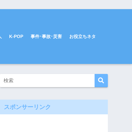
人
K-POP
事件･事故･災害
お役立ちネタ
スポンサーリンク