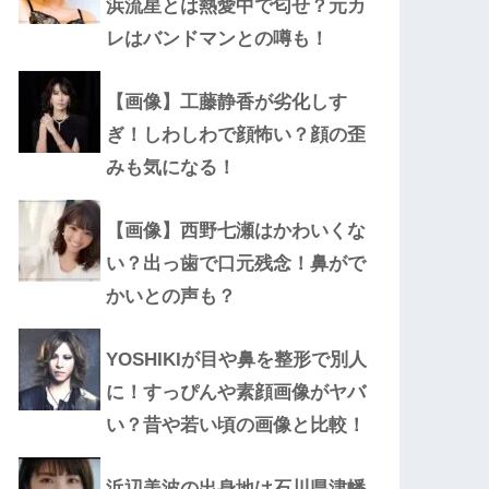
浜流星とは熱愛中で匂せ？元カ
レはバンドマンとの噂も！
【画像】工藤静香が劣化しす
ぎ！しわしわで顔怖い？顔の歪
みも気になる！
【画像】西野七瀬はかわいくな
い？出っ歯で口元残念！鼻がで
かいとの声も？
YOSHIKIが目や鼻を整形で別人
に！すっぴんや素顔画像がヤバ
い？昔や若い頃の画像と比較！
浜辺美波の出身地は石川県津幡