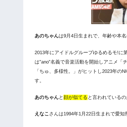
あのちゃん
は9月4日生まれで、年齢や本
2013年にアイドルグループゆるめるモ!に
は”ano”名義で音楽活動を開始しアニメ
「ちゅ、多様性。」がヒットし2023年の
す。
あのちゃん
と
顔が似てる
と言われているの
えなこ
さんは1994年1月22日生まれで愛