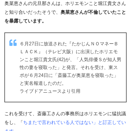
奥菜恵さんの元旦那さんは、ホリエモンこと堀江貴文さん
と知り合いだったそうで、
奥菜恵さんが不倫していたこと
を暴露しています。
６月27日に放送された『たかじんＮＯマネーＢ
ＬＡＣＫ』（テレビ大阪）に出演したホリエモ
ンこと堀江貴文氏(42)が、「人気俳優Ｓが知人男
性の妻を寝取った」と発言。それを受け、東ス
ポが６月24日に「斎藤工が奥菜恵を寝取った」
と実名報道したのだ。
ライブドアニュースより引用
これを受けて、斎藤工さんの事務所はホリエモンに猛抗議
をし、「
ちまたで言われている人ではない」と訂正してい