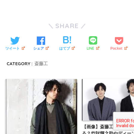
SHARE
LINE
ツイート
シェア
はてブ
Pocket
CATEGORY :
斎藤工
【画像】斎藤工は中島健
る？竹財輝之助やディー