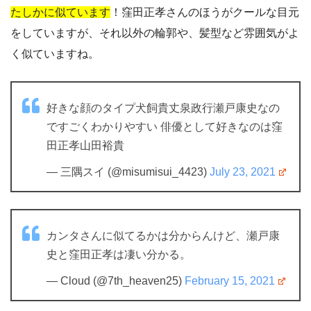
たしかに似ています
！窪田正孝さんのほうがクールな目元
をしていますが、それ以外の輪郭や、髪型など雰囲気がよ
く似ていますね。
好きな顔のタイプ犬飼貴丈泉政行瀬戸康史なの
ですごくわかりやすい 俳優として好きなのは窪
田正孝山田裕貴
— 三隅スイ (@misumisui_4423)
July 23, 2021
カンタさんに似てるかは分からんけど、瀬戸康
史と窪田正孝は凄い分かる。
— Cloud (@7th_heaven25)
February 15, 2021