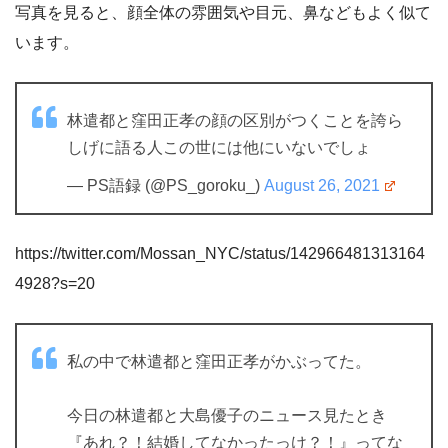
写真を見ると、顔全体の雰囲気や目元、鼻などもよく似て
います。
林遣都と窪田正孝の顔の区別がつくことを誇ら
しげに語る人この世には他にいないでしょ
— PS語録 (@PS_goroku_)
August 26, 2021
https://twitter.com/Mossan_NYC/status/142966481313164
4928?s=20
私の中で林遣都と窪田正孝がかぶってた。
今日の林遣都と大島優子のニュース見たとき
『あれ？！結婚してなかったっけ？！』ってな